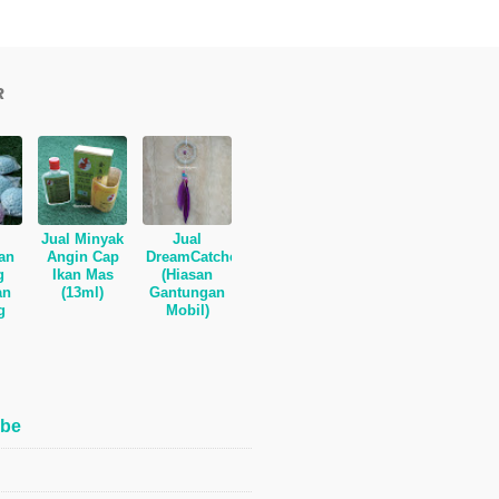
R
Jual Minyak
Jual
an
Angin Cap
DreamCatcher
g
Ikan Mas
(Hiasan
an
(13ml)
Gantungan
g
Mobil)
be